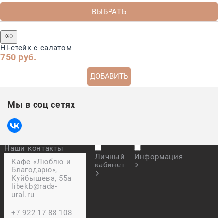
ВЫБРАТЬ
Hi-стейк с салатом
750
 руб.
ДОБАВИТЬ
Мы в соц сетях
Наши контакты
Личный
Информация
Кафе «Люблю и
кабинет
Благодарю»,
Куйбышева, 55а
libekb@rada-
ural.ru
+7 922 17 88 108