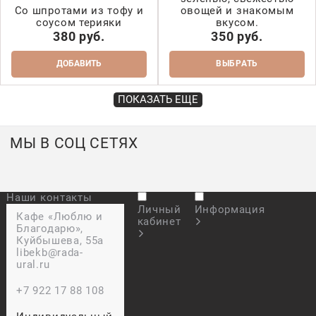
Со шпротами из тофу и
овощей и знакомым
соусом терияки
вкусом.
380
 руб.
350
 руб.
ДОБАВИТЬ
ВЫБРАТЬ
ПОКАЗАТЬ ЕЩЕ
МЫ В СОЦ СЕТЯХ
Наши контакты
Личный
Информация
Кафе «Люблю и
кабинет
Благодарю»,
Куйбышева, 55а
libekb@rada-
ural.ru
+7 922 17 88 108