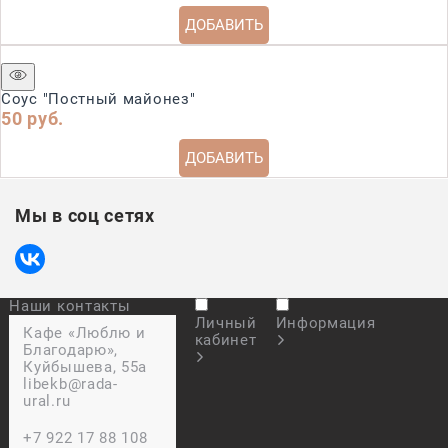
ДОБАВИТЬ
Соус "Постный майонез"
50
 руб.
ДОБАВИТЬ
Мы в соц сетях
Наши контакты
Личный
Информация
Кафе «Люблю и
кабинет
Благодарю»,
Куйбышева, 55а
libekb@rada-
ural.ru
+7 922 17 88 108