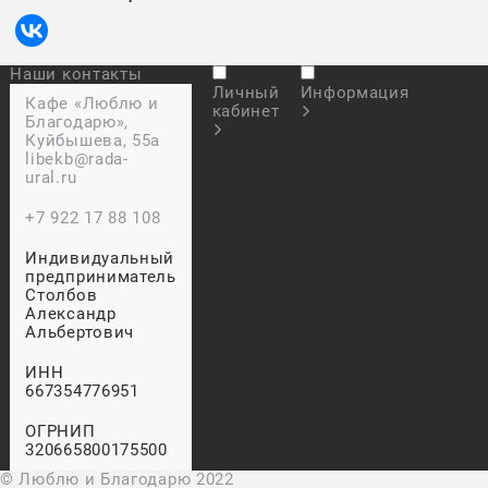
Наши контакты
Личный
Информация
Кафе «Люблю и
кабинет
Благодарю»,
Куйбышева, 55а
libekb@rada-
ural.ru
+7 922 17 88 108
Индивидуальный
предприниматель
Столбов
Александр
Альбертович
ИНН
667354776951
ОГРНИП
320665800175500
© Люблю и Благодарю 2022